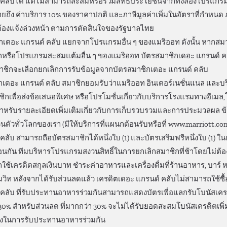
 คลับได้ แต่ไม่สามารถสะสมหรือรวมสิทธิประโยชน์จากทั้งสองโปรแกรม
ายถึง ค่าบริการ 10% ของราคาปกติ และภาษีมูลค่าเพิ่มในอัตราที่กําหนด ภ
้องแจ้งล่วงหน้า ตามการตัดสินใจของรัฐบาลไทย
เตอะ แกรนด์ คลับ แยกจากโปรแกรมอื่น ๆ ของแมริออท ดังนั้น หากสม
รือโปรแกรมสะสมแต้มอื่น ๆ ของแมริออท บัตรสมาชิกเดอะ แกรนด์ คลับ
มาชิกจะเลือกยกเลิกการรับข้อมูลจากบัตรสมาชิกเตอะ แกรนด์ คลับ
เดอะ แกรนต์ คลับ สมาชิกยอมรับว่าแมริออท อินเตอร์เนชั่นแนล และบ
ิกเพื่อส่งข้อเสนอพิเศษ หรือโปรโมชั่นเกี่ยวกับบริการโรงแรมทางอีเมล,
หรับรายละเอียดเพิ่มเติมเกี่ยวกับการเก็บรวบรวมและการประมวลผล ข้
วนตัวทั่วโลกของเรา (มีให้บริการที่แผนกต้อนรับหรือที่ www.marriott.co
ลับ สามารถถือบัตรสมาชิกได้หนึ่งใบ (1) และบัตรเสริมฟรีหนึ่งใบ (1) ใน
้อนกัน ทีมบริหารโปรแกรมสงวนสิทธิ์ในการยกเลิกสมาชิกที่ช้าโดยไม่ต้อ
ถใช้เครดิตสกุลเงินบาท ชำระค่าอาหารและเครื่องดื่มที่ร้านอาหาร, บาร์ 
วิท หลังจากได้รับส่วนลดแล้ว เครดิตเดอะ แกรนด์ คลับไม่สามารถใช้ซื้อ
คลับ ที่รับประทานอาหารร่วมกันสามารถแสดงบัตรเพื่อแลกรับโบนัสเครดิ
 30% สําหรับส่วนลด ที่มากกว่า 30% จะไม่ได้รับยอดสะสมโบนัสเครดิตเพิ่
ครั้งในการรับประทานอาหารร่วมกัน